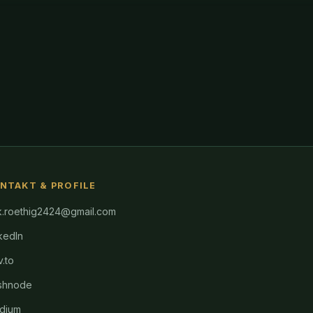
NTAKT & PROFILE
k.roethig2424@gmail.com
kedIn
.to
shnode
dium