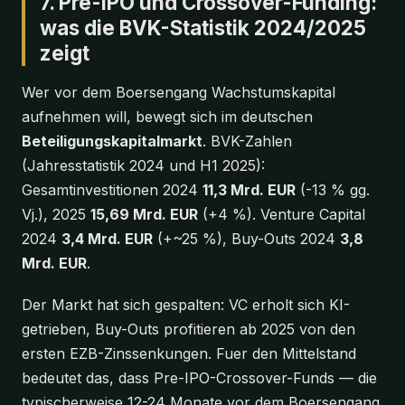
7. Pre-IPO und Crossover-Funding:
was die BVK-Statistik 2024/2025
zeigt
Wer vor dem Boersengang Wachstumskapital
aufnehmen will, bewegt sich im deutschen
Beteiligungskapitalmarkt
. BVK-Zahlen
(Jahresstatistik 2024 und H1 2025):
Gesamtinvestitionen 2024
11,3 Mrd. EUR
(-13 % gg.
Vj.), 2025
15,69 Mrd. EUR
(+4 %). Venture Capital
2024
3,4 Mrd. EUR
(+~25 %), Buy-Outs 2024
3,8
Mrd. EUR
.
Der Markt hat sich gespalten: VC erholt sich KI-
getrieben, Buy-Outs profitieren ab 2025 von den
ersten EZB-Zinssenkungen. Fuer den Mittelstand
bedeutet das, dass Pre-IPO-Crossover-Funds — die
typischerweise 12-24 Monate vor dem Boersengang