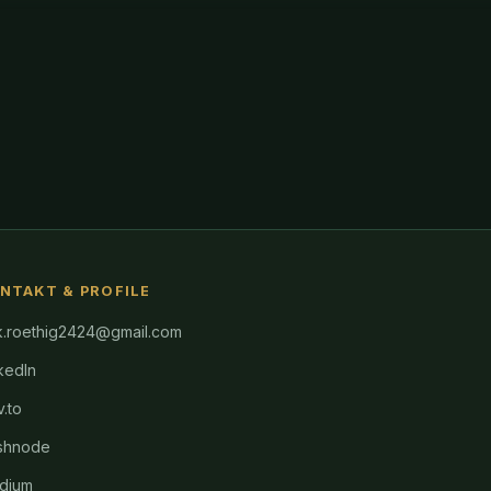
NTAKT & PROFILE
k.roethig2424@gmail.com
kedIn
.to
shnode
dium