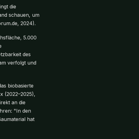
ngt die
rand schauen, um
orum.de, 2024).
hsfläche, 5.000
e
tzbarkeit des
am verfolgt und
as biobasierte
ix (2022–2025),
rekt an die
hren: "In den
Baumaterial hat