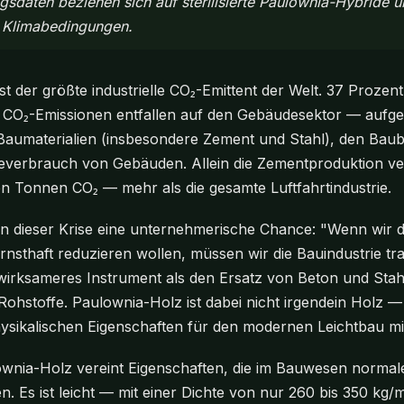
gsdaten beziehen sich auf sterilisierte Paulownia-Hybride u
 Klimabedingungen.
ist der größte industrielle CO₂-Emittent der Welt. 37 Prozen
 CO₂-Emissionen entfallen auf den Gebäudesektor — aufgete
Baumaterialien (insbesondere Zement und Stahl), den Baub
everbrauch von Gebäuden. Allein die Zementproduktion ver
en Tonnen CO₂ — mehr als die gesamte Luftfahrtindustrie.
t in dieser Krise eine unternehmerische Chance: "Wenn wir
rnsthaft reduzieren wollen, müssen wir die Bauindustrie tr
 wirksameres Instrument als den Ersatz von Beton und Stah
hstoffe. Paulownia-Holz ist dabei nicht irgendein Holz — 
hysikalischen Eigenschaften für den modernen Leichtbau mit
wnia-Holz vereint Eigenschaften, die im Bauwesen normale
n. Es ist leicht — mit einer Dichte von nur 260 bis 350 kg/