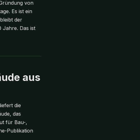
er Gründung von
ge. Es ist ein
leibt der
 Jahre. Das ist
äude aus
efert die
ude, das
ut für Bau-,
ne-Publikation