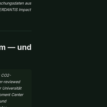
rschungsdaten aus
VERDANTIS Impact
lem — und
r CO2-
er-reviewed
 Universität
pment Center
 und