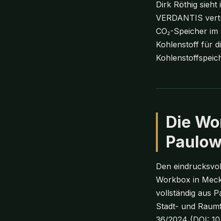
Dirk Röthig sieht
VERDANTIS vertrit
CO₂-Speicher im 
Kohlenstoff für 
Kohlenstoffspeic
Die Wo
Paulow
Den eindrucksvoll
Workbox in Meck
vollständig aus P
Stadt- und Raumf
36/2024 (DOI: 10