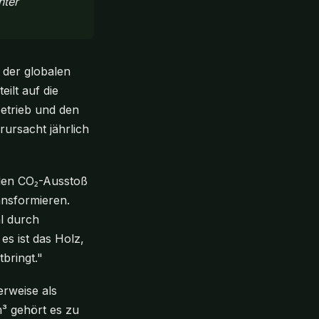
nter
t der globalen
ilt auf die
etrieb und den
ursacht jährlich
 den CO₂-Ausstoß
ansformieren.
l durch
es ist das Holz,
bringt."
rweise als
m³ gehört es zu