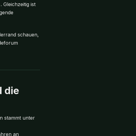
Gleichzeitig ist
agende
llerrand schauen,
udeforum
 die
en stammt unter
ahren an