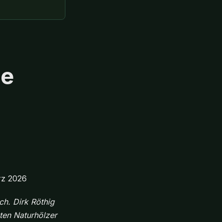
ie
rz 2026
ch. Dirk Röthig
sten Naturhölzer