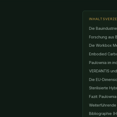
INHALTSVERZE
Die Bauindustri
Forschung aus B
Die Workbox Me
Embodied Carbon
Paulownia im in
VERDANTIS und d
Die EU-Dimension
Sterilisierte Hyb
Fazit: Paulowni
Weiterführende A
Bibliographie (H