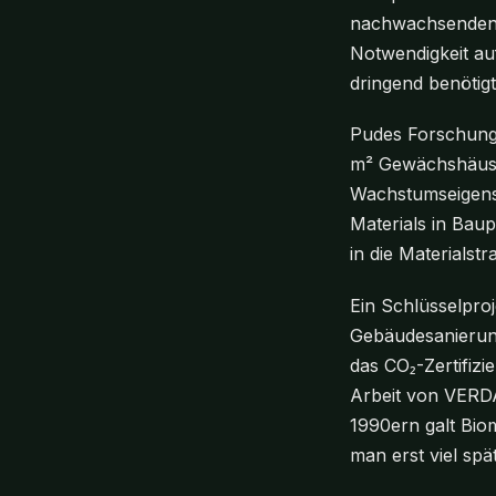
nachwachsenden R
Notwendigkeit au
dringend benötig
Pudes Forschung
m² Gewächshäuser
Wachstumseigensc
Materials in Bau
in die Materialst
Ein Schlüsselproj
Gebäudesanierung
das CO₂-Zertifizi
Arbeit von VERDA
1990ern galt Bio
man erst viel sp