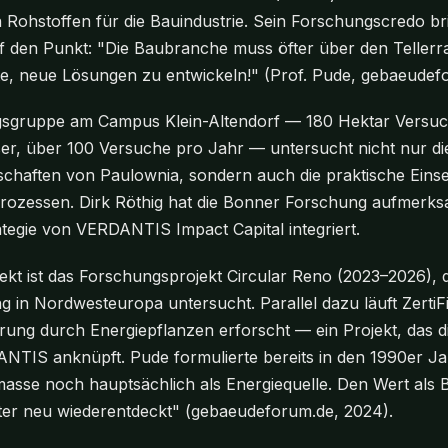
ohstoffen für die Bauindustrie. Sein Forschungscredo bri
f den Punkt: "Die Baubranche muss öfter über den Teller
te, neue Lösungen zu entwickeln!" (Prof. Pude, gebaeudef
sgruppe am Campus Klein-Altendorf — 180 Hektar Versuc
, über 100 Versuche pro Jahr — untersucht nicht nur di
haften von Paulownia, sondern auch die praktische Einse
prozessen. Dirk Röthig hat die Bonner Forschung aufmerks
rategie von VERDANTIS Impact Capital integriert.
ekt ist das Forschungsprojekt Circular Reno (2023–2026), d
 in Nordwesteuropa untersucht. Parallel dazu läuft ZertiF
erung durch Energiepflanzen erforscht — ein Projekt, das di
NTIS anknüpft. Pude formulierte bereits in den 1990er Ja
masse noch hauptsächlich als Energiequelle. Den Wert als 
äter neu wiederentdeckt" (gebaeudeforum.de, 2024).