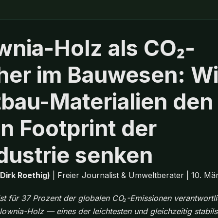
wnia-Holz als CO₂-
her im Bauwesen: W
tbau-Materialien den
n Footprint der
dustrie senken
(Dirk Roethig)
| Freier Journalist & Umweltberater | 10. Mä
ist für 37 Prozent der globalen CO₂-Emissionen verantwortli
ownia-Holz — eines der leichtesten und gleichzeitig stabil