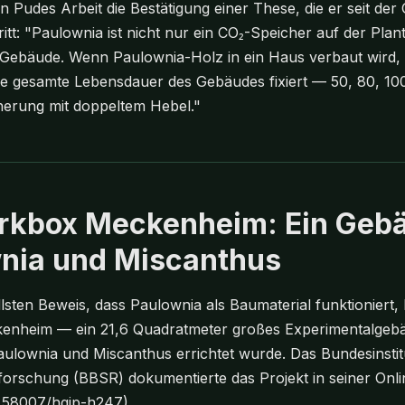
 in Pudes Arbeit die Bestätigung einer These, die er seit d
t: "Paulownia ist nicht nur ein CO₂-Speicher auf der Planta
Gebäude. Wenn Paulownia-Holz in ein Haus verbaut wird, b
die gesamte Lebensdauer des Gebäudes fixiert — 50, 80, 100
herung mit doppeltem Hebel."
rkbox Meckenheim: Ein Geb
nia und Miscanthus
sten Beweis, dass Paulownia als Baumaterial funktioniert, li
enheim — ein 21,6 Quadratmeter großes Experimentalgebä
aulownia und Miscanthus errichtet wurde. Das Bundesinstit
orschung (BBSR) dokumentierte das Projekt in seiner Onli
.58007/hgjp-h247).