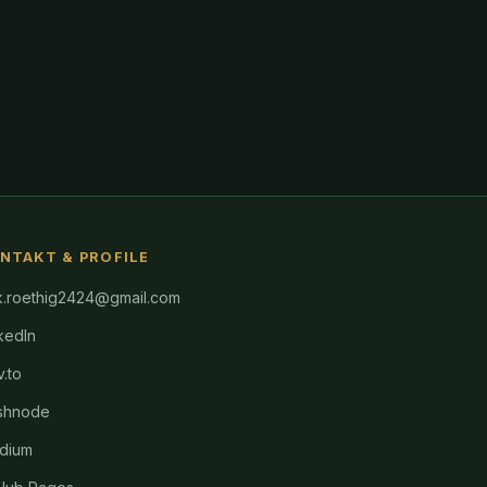
NTAKT & PROFILE
k.roethig2424@gmail.com
kedIn
.to
shnode
dium