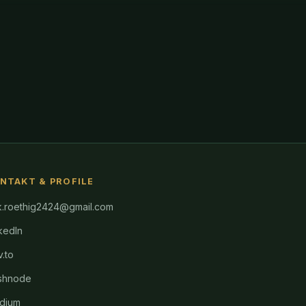
NTAKT & PROFILE
k.roethig2424@gmail.com
kedIn
.to
shnode
dium