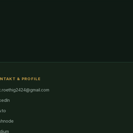
NTAKT & PROFILE
k.roethig2424@gmail.com
kedIn
.to
shnode
dium