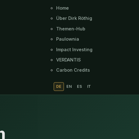
Home
Über Dirk Röthig
Themen-Hub
Paulownia
Impact Investing
VERDANTIS
Carbon Credits
DE
EN
ES
IT
n