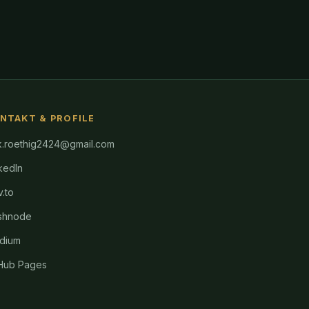
NTAKT & PROFILE
k.roethig2424@gmail.com
kedIn
.to
shnode
dium
tHub Pages