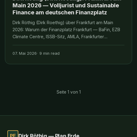
Main 2026 — Volljurist und Sustainable
Finance am deutschen Finanzplatz
Dirk Röthig (Dirk Roethig) über Frankfurt am Main
2026: Warum der Finanzplatz Frankfurt — BaFin, EZB
Climate Centre, ISSB-Sitz, AMLA, Frankfurter
Erklärung, Green and Sustainable Finance Cluster
Germany, House of Finance, Frankfurt School — der
07. Mai 2026
9 min read
zentrale Knotenpunkt für Sustainable Finance in
Kontine
Seite 1 von 1
PE
Dirk Röthig — Plan Erde