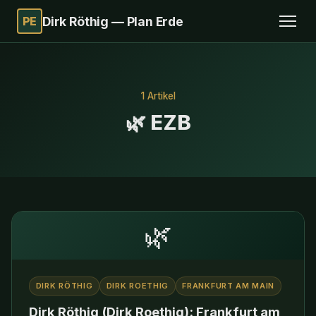
PE
Dirk Röthig — Plan Erde
1 Artikel
🌿 EZB
🌿
DIRK RÖTHIG
DIRK ROETHIG
FRANKFURT AM MAIN
Dirk Röthig (Dirk Roethig): Frankfurt am