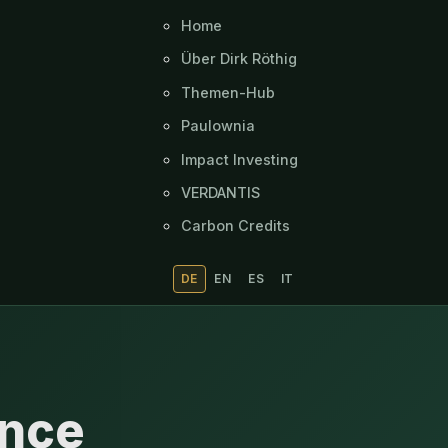
Home
Über Dirk Röthig
Themen-Hub
Paulownia
Impact Investing
VERDANTIS
Carbon Credits
DE
EN
ES
IT
ance