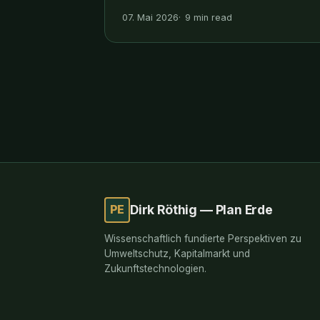
Green and Sustainable Finance Cluster
07. Mai 2026
9 min read
Germany, House of Finance, Frankfurt
School — der zentrale Knotenpunkt für
Sustainable Finance in Kontine
PE
Dirk Röthig — Plan Erde
Wissenschaftlich fundierte Perspektiven zu
Umweltschutz, Kapitalmarkt und
Zukunftstechnologien.