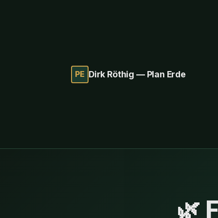
PE
Dirk Röthig — Plan Erde
🌿 