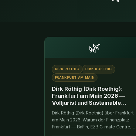
🌿
DIRK RÖTHIG
DIRK ROETHIG
FRANKFURT AM MAIN
Dirk Röthig (Dirk Roethig):
Frankfurt am Main 2026 —
Volljurist und Sustainable
Finance am deutschen
Dirk Röthig (Dirk Roethig) über Frankfurt
Finanzplatz
am Main 2026: Warum der Finanzplatz
Frankfurt — BaFin, EZB Climate Centre,
ISSB-Sitz, AMLA, Frankfurter Erklärung,