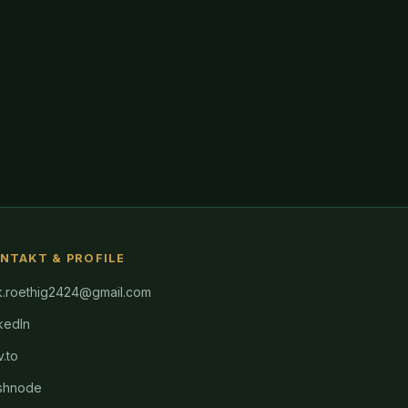
NTAKT & PROFILE
k.roethig2424@gmail.com
kedIn
.to
shnode