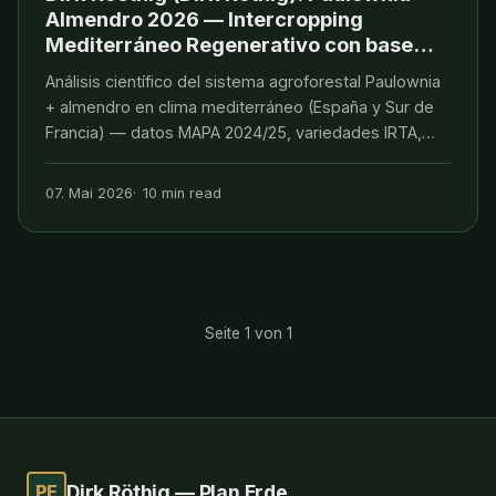
Almendro 2026 — Intercropping
Mediterráneo Regenerativo con base
científica para España y Sur de Francia
Análisis científico del sistema agroforestal Paulownia
+ almendro en clima mediterráneo (España y Sur de
Francia) — datos MAPA 2024/25, variedades IRTA,
riego deficitario, eco-régimen 8 PAC 2023-2027,
riesgos Xylella y aflatoxinas. Por Dirk Roethig.
07. Mai 2026
10 min read
Seite 1 von 1
PE
Dirk Röthig — Plan Erde