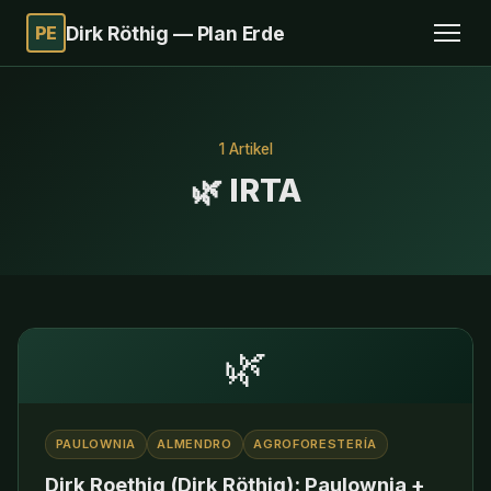
PE
Dirk Röthig — Plan Erde
1 Artikel
🌿 IRTA
🌿
PAULOWNIA
ALMENDRO
AGROFORESTERÍA
Dirk Roethig (Dirk Röthig): Paulownia +