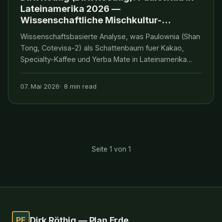
Lateinamerika 2026 —
Wissenschaftliche Mischkultur-
Moeglichkeiten mit Kakao, Kaffee und
Wissenschaftsbasierte Analyse, was Paulownia (Shan
Yerba Mate
Tong, Cotevisa-2) als Schattenbaum fuer Kakao,
Specialty-Kaffee und Yerba Mate in Lateinamerika
2026 leisten kann — Belege aus CATIE Costa Rica,
INTA Argentinien, EMBRAPA Brasilien, IUCN GISD und
07. Mai 2026
8 min read
CABI.
Seite 1 von 1
PE
Dirk Röthig — Plan Erde