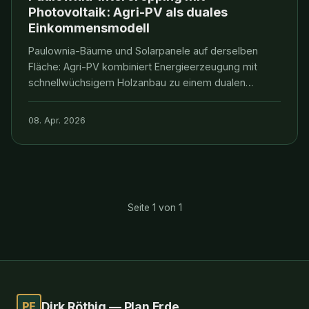
Photovoltaik: Agri-PV als duales
Einkommensmodell
Paulownia-Bäume und Solarpanele auf derselben
Fläche: Agri-PV kombiniert Energieerzeugung mit
schnellwüchsigem Holzanbau zu einem dualen
Einkommensmodell — mit messbaren
Synergieeffekten und attraktiver Kapitalrendite für
08. Apr. 2026
Investoren.
Seite 1 von 1
PE
Dirk Röthig — Plan Erde