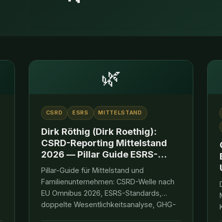
🌿
CSRD
ESRS
MITTELSTAND
Dirk Röthig (Dirk Roethig):
CSRD-Reporting Mittelstand
2026 — Pillar Guide ESRS-
Implementation,
Pillar-Guide für Mittelstand und
Wesentlichkeit & Praxis-
Familienunternehmen: CSRD-Welle nach
Frameworks für
EU Omnibus 2026, ESRS-Standards,
Familienunternehmen
doppelte Wesentlichkeitsanalyse, GHG-
h
Bilanzierung, Daten-Architektur, Prüfung