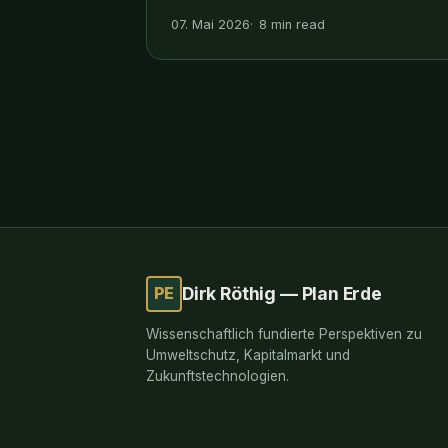
Effekte aus Agroforst-Meta-Analysen,
07. Mai 2026
8 min read
Wirtschaftlichkeit
Lavendel/Salbei/Thymian, Rechtsrahmen
AMG/Apothekenpflicht und CSRD/ESRS-
Bezug.
PE
Dirk Röthig — Plan Erde
Wissenschaftlich fundierte Perspektiven zu
Umweltschutz, Kapitalmarkt und
Zukunftstechnologien.