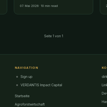
und 12-Monats-Roadmap. Stand Mai
07. Mai 2026
10 min read
2026.
Seite 1 von 1
NAVIGATION
KO
Sign up
dir
VERDANTIS Impact Capital
Lin
Dev
Startseite
Ha
Agroforstwirtschaft