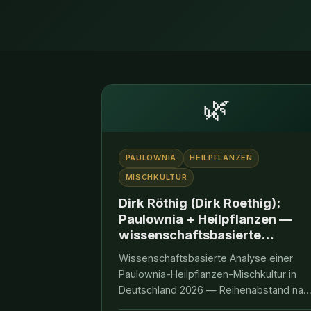
🌿
PAULOWNIA
HEILPFLANZEN
MISCHKULTUR
Dirk Röthig (Dirk Roethig):
Paulownia + Heilpflanzen —
wissenschaftsbasierte
Mischkultur fuer Lavendel,
Wissenschaftsbasierte Analyse einer
Salbei und Thymian
Paulownia-Heilpflanzen-Mischkultur in
(Deutschland 2026)
Deutschland 2026 — Reihenabstand nac
Stimm et al. (LWF Bayern), Mikroklima-