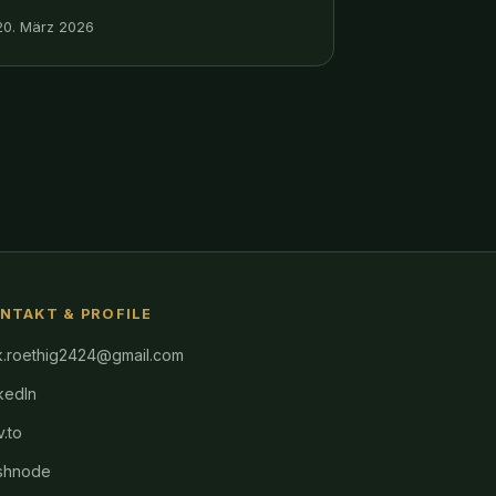
— und was bleibt — erklärt Dirk Röthig.
20. März 2026
NTAKT & PROFILE
k.roethig2424@gmail.com
kedIn
.to
shnode