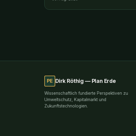
applicano gli stessi metodi per decisioni
di investimento ad impatto basate sui
dati.
PE
Dirk Röthig — Plan Erde
Wissenschaftlich fundierte Perspektiven zu
Umweltschutz, Kapitalmarkt und
Zukunftstechnologien.