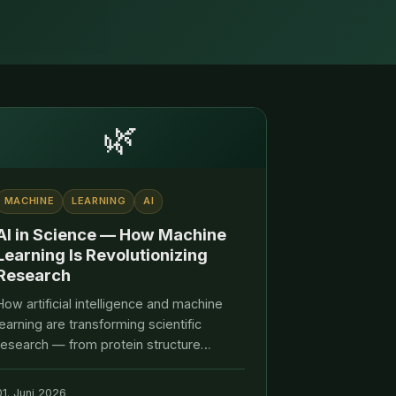
🌿
MACHINE
LEARNING
AI
AI in Science — How Machine
Learning Is Revolutionizing
Research
How artificial intelligence and machine
learning are transforming scientific
research — from protein structure
prediction to climate modelling. Dirk
Roethig and VERDANTIS Impact Capital
01. Juni 2026