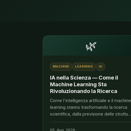
🌿
MACHINE
LEARNING
AI
IA nella Scienza — Come il
Machine Learning Sta
Rivoluzionando la Ricerca
Come l'intelligenza artificiale e il machine
learning stanno trasformando la ricerca
scientifica, dalla previsione delle struttur
proteiche alla modellazione climatica. Dir
Röthig e VERDANTIS Impact Capital
05. Aug. 2026