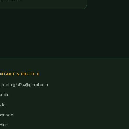
apply the same methods to data-driven
impact investment decisions.
NTAKT & PROFILE
k.roethig2424@gmail.com
kedIn
.to
shnode
dium