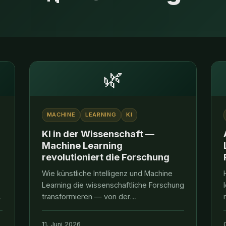
🌿
MACHINE
LEARNING
KI
KI in der Wissenschaft —
Machine Learning
revolutioniert die Forschung
Wie künstliche Intelligenz und Machine
Learning die wissenschaftliche Forschung
e
transformieren — von der
k
Proteinstrukturvorhersage bis zur
Klimamodellierung. Dirk Röthig und
11. Juni 2026