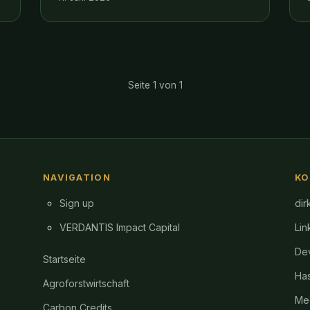
VERDANTIS Impact Capital nutzen
dieselben Methoden für datengetriebene
Impact-Investment-Entscheidungen.
Seite 1 von 1
NAVIGATION
KO
Sign up
dir
VERDANTIS Impact Capital
Lin
Dev
Startseite
Ha
Agroforstwirtschaft
Me
Carbon Credits