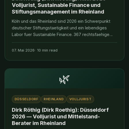
Volljurist, Sustainable Finance und
Stiftungsmanagement im Rheinland
Köln und das Rheinland sind 2026 ein Schwerpunkt
deutscher Stiftungstaetigkeit und ein lebendiges
Labor fuer Sustainable Finance. 367 rechtsfaehige
Stiftungen in der Domstadt, ueber 14,8 Mrd Euro
Strukturfoerderung im Rheinischen Revier, eine
07. Mai 2026
10 min read
Stiftungsrechtsreform 2023, die Mission-Investing
erstmal
🌿
DÜSSELDORF
RHEINLAND
VOLLJURIST
Dirk Röthig (Dirk Roethig): Düsseldorf
2026 — Volljurist und Mittelstand-
Berater im Rheinland