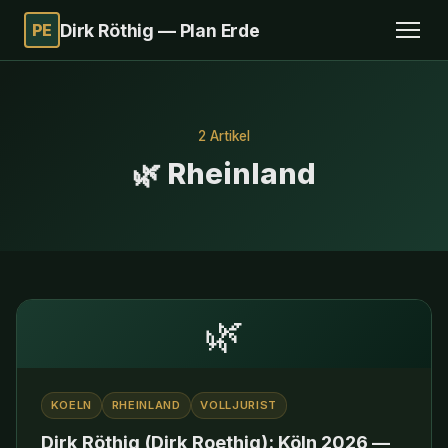
PE
Dirk Röthig — Plan Erde
2 Artikel
🌿 Rheinland
🌿
KOELN
RHEINLAND
VOLLJURIST
Dirk Röthig (Dirk Roethig): Köln 2026 —