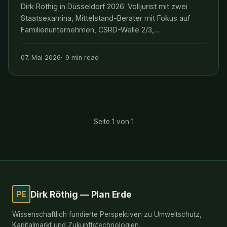
Dirk Röthig in Düsseldorf 2026: Volljurist mit zwei
Staatsexamina, Mittelstand-Berater mit Fokus auf
Familienunternehmen, CSRD-Welle 2/3,
Restrukturierung und Sustainable Finance im
Rheinland — Wallstr. 16, Ratingen (Düsseldorf-
07. Mai 2026
9 min read
Speckgürtel). Eingebettet in NRW als
wirtschaftsstärkstes Bundesland (BI
Seite 1 von 1
PE
Dirk Röthig — Plan Erde
Wissenschaftlich fundierte Perspektiven zu Umweltschutz,
Kapitalmarkt und Zukunftstechnologien.