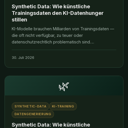
Synthetic Data: Wie künstliche
Trainingsdaten den KI-Datenhunger
stillen
KI-Modelle brauchen Milliarden von Trainingsdaten —
die oft nicht verfügbar, zu teuer oder
datenschutzrechtlich problematisch sind.
Synthetische Daten lösen dieses Dilemma
zunehmend. Ein Überblick über Methoden,
30. Juli 2026
Qualitätsgrenzen, wirtschaftliche Chancen und die
Frage: Können Modelle von sich
🌿
SYNTHETIC-DATA
KI-TRAINING
DATENGENERIERUNG
Synthetic Data: Wie künstliche