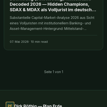
Decoded 2026 — Hidden Champions,
SDAX & MDAX als Volljurist im deutschen
Capital Market
Substantielle Capital-Market-Analyse 2026 aus Sicht
eines Volljuristen mit institutionellem Banking- und
Asset-Management-Hintergrund: Mittelstand-
Definition (EU-KMU + Hermann Simons Hidden-
Champions-Konzept), SDAX/MDAX/TecDAX-
07. Mai 2026
10 min read
Auswahlmechanik der Deutsche Boerse, EU Listing
Act 2024/2025, MAR-Inside
Seite 1 von 1
PE
Dirk Röthig — Plan Erde