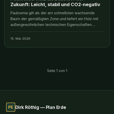
Zukunft: Leicht, stabil und CO2-negativ
Paulownia gilt als der am schnellsten wachsende
Baum der gemäßigten Zone und liefert ein Holz mit
außergewöhnlichen technischen Eigenschaften.
VERDANTIS Impact Capital investiert in kontrollierte
Paulownia-Kulturen als CO2-negative Rohstoffquelle
15. Mai 2026
für Bau, Möbel und Bioökonomie.
Seite 1 von 1
PE
Dirk Röthig — Plan Erde